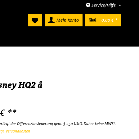
Service/Hilfe
Mein Konto
0,00 € *
sney HQ2 å
 € **
terliegt der Differenzbesteuerung gem. § 25a UStG. Daher keine MWSt.
zgl. Versandkosten