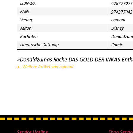
ISBN-10:
978377073
EAN:
978377043
Verlag:
egmont
Autor:
Disney
Buchtitel:
Donaldzum
Literarische Gattung:
Comic
»Donaldzumas Rache DAS GOLD DER INKAS Enth
Weitere Artikel von egmont
Service Hotline
Shop Servic