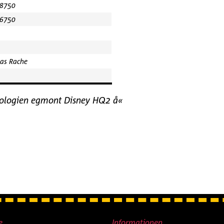
8750
6750
as Rache
ologien egmont Disney HQ2 å«
e
Informationen