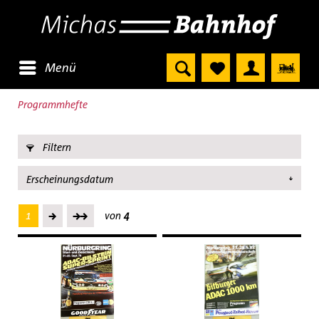
Menü
Programmhefte
Filtern
1
von
4