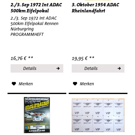
2./3. Sep 1972 Int ADAC
3. Oktober 1954 ADAC
500km Eifelpokal
Rheinlandfahrt
Rennen...
Nürburgring...
2./3. Sep 1972 Int ADAC
500km Eifelpokal Rennen
Nürburgring
PROGRAMMHEFT
16,76 € **
19,95 € **
Details
Details
Merken
Merken