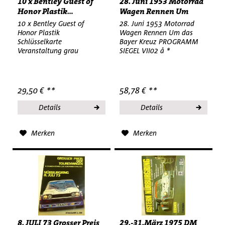
10 x Bentley Guest of
28. Juni 1953 Motorrad
Honor Plastik...
Wagen Rennen Um
das...
10 x Bentley Guest of
28. Juni 1953 Motorrad
Honor Plastik
Wagen Rennen Um das
Schlüsselkarte
Bayer Kreuz PROGRAMM
Veranstaltung grau
SIEGEL VII02 å *
metallic
29,50 € **
58,78 € **
Details
Details
Merken
Merken
8. JULI 73 Grosser Preis
29.-31.März 1975 DM