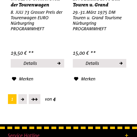
der Tourenwagen
Touren u. Grand
EURO...
Tourisme...
8. JULI 73 Grosser Preis der
29.-31.März 1975 DM
Tourenwagen EURO
Touren u. Grand Tourisme
Nürburgring
Nürburgring
PROGRAMMHEFT
PROGRAMMHEFT
19,50 € **
15,00 € **
Details
Details
Merken
Merken
1
von
4
Service Hotline