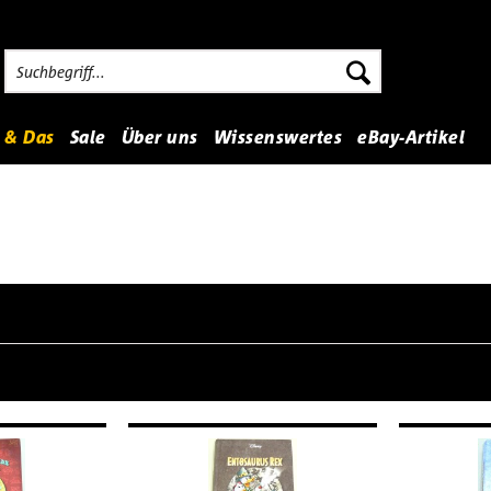
 & Das
Sale
Über uns
Wissenswertes
eBay-Artikel
von
18