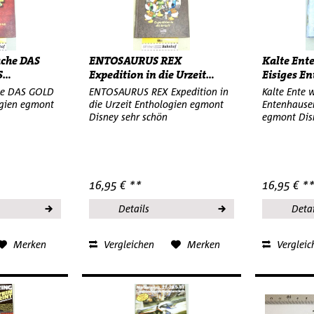
che DAS
ENTOSAURUS REX
Kalte Ent
...
Expedition in die Urzeit...
Eisiges En
he DAS GOLD
ENTOSAURUS REX Expedition in
Kalte Ente 
gien egmont
die Urzeit Enthologien egmont
Entenhause
Disney sehr schön
egmont Dis
16,95 € **
16,95 € *
Details
Detai
Merken
Vergleichen
Merken
Vergleic