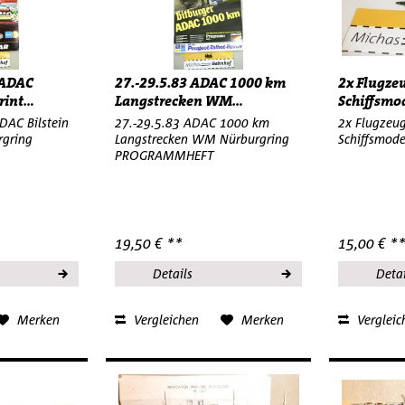
9 ADAC
27.-29.5.83 ADAC 1000 km
2x Flugze
int...
Langstrecken WM...
Schiffsmo
Schiffsmod
ADAC Bilstein
27.-29.5.83 ADAC 1000 km
2x Flugzeug
rgring
Langstrecken WM Nürburgring
Schiffsmode
PROGRAMMHEFT
19,50 € **
15,00 € *
Details
Detai
Merken
Vergleichen
Merken
Vergleic