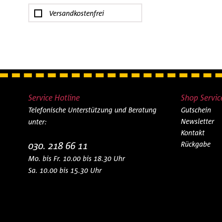
Bausatz
Versandkostenfrei
Flugzeug
Gleismaterial
Karte
Militärfahreuge
Schikane
Schraubenzieher
Service Hotline
Shop Servic
Soldaten
Telefonische Unterstützung und Beratung
Gutschein
Teddybär
Newsletter
unter:
Uhr
Kontakt
030. 218 66 11
Rückgabe
Mo. bis Fr. 10.00 bis 18.30 Uhr
Sa. 10.00 bis 15.30 Uhr