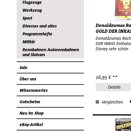
Flugzeuge
Werkzeug
Sport
Donaldzumas Ra
Diverses und altes
GOLD DER INKAS
Programmhefte
Donaldzumas Rac
Militär
DER INKAS Entholo
Disney sehr schön
Rennbahnen Autorennbahnen
und Slotcars
Sale
16,95 € **
Über uns
Details
Wissenswertes
Gutscheine
Vergleichen
Neu im Shop
eBay-Artikel