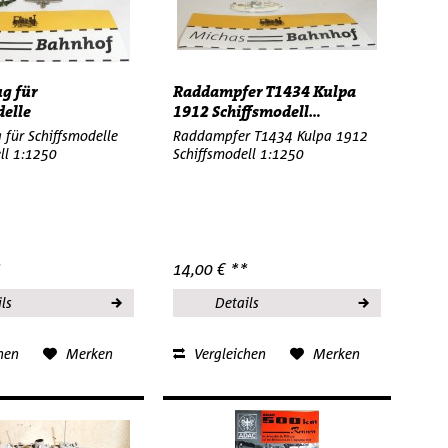
ug für
Raddampfer T1434 Kulpa
delle
1912 Schiffsmodell...
ell...
 für Schiffsmodelle
Raddampfer T1434 Kulpa 1912
ll 1:1250
Schiffsmodell 1:1250
*
14,00 € **
ls
Details
hen
Merken
Vergleichen
Merken