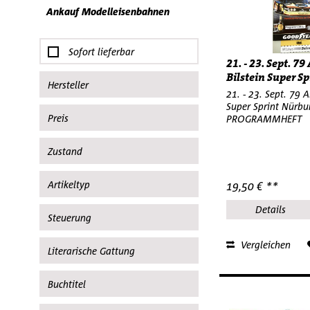
Ankauf Modelleisenbahnen
Sofort lieferbar
21. - 23. Sept. 7
Bilstein Super Spr
Hersteller
21. - 23. Sept. 79 
Super Sprint Nürbu
Airfix
Preis
PROGRAMMHEFT
Argos
Zustand
Atlas
von
2,50 €
bis
239,50 €
calosci cortona
Artikeltyp
19,50 € **
Carrera
gebraucht
egmont
gebraucht aus einer Sammlung
Details
Bausatz
Steuerung
Elastolin
neu
Beschreibung
Ertl
Neu OPV
Vergleichen
Analog
Literarische Gattung
Fahne
Eurotrain
Neuwertig
Figuren
FALLER
Comic
Buchtitel
Flipstick
Fleischmann
Flugzeug