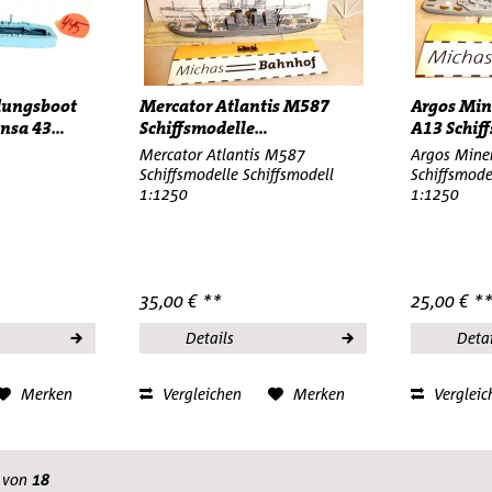
dungsboot
Mercator Atlantis M587
Argos Min
nsa 43...
Schiffsmodelle...
A13 Schiff
Mercator Atlantis M587
Argos Mine
Schiffsmodelle Schiffsmodell
Schiffsmode
1:1250
1:1250
35,00 € **
25,00 € *
Details
Detai
Merken
Vergleichen
Merken
Vergleic
von
18