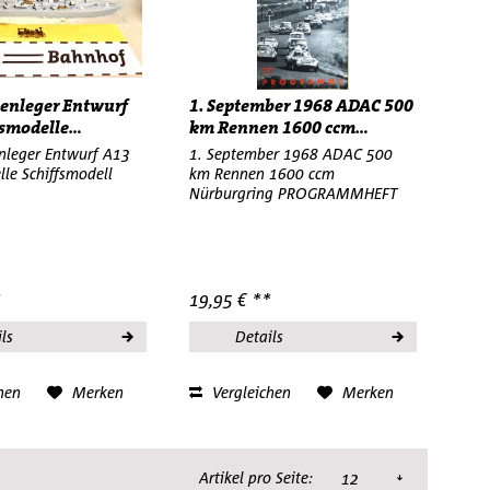
enleger Entwurf
1. September 1968 ADAC 500
smodelle...
km Rennen 1600 ccm...
nleger Entwurf A13
1. September 1968 ADAC 500
lle Schiffsmodell
km Rennen 1600 ccm
Nürburgring PROGRAMMHEFT
*
19,95 € **
ls
Details
hen
Merken
Vergleichen
Merken
Artikel pro Seite: