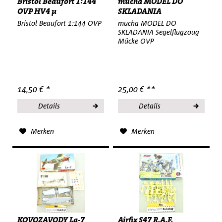
Bristol Beaufort 1:144
mucha MODEL DO
OVP HV4 µ
SKLADANIA
Segelflugzoug Mücke...
Bristol Beaufort 1:144 OVP
mucha MODEL DO
SKLADANIA Segelflugzoug
Mücke OVP
14,50 € *
25,00 € **
Details
Details
Merken
Merken
KOVOZAVODY La-7
Airfix S47 R.A.F.