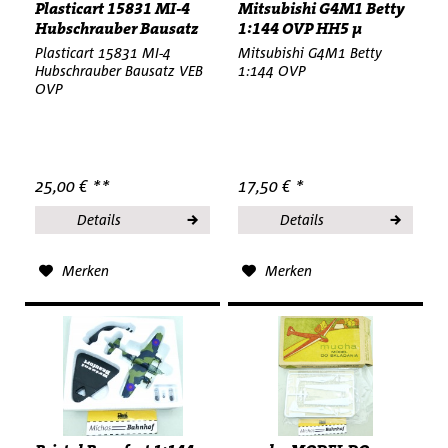
Plasticart 15831 MI-4
Mitsubishi G4M1 Betty
Hubschrauber Bausatz
1:144 OVP HH5 µ
VEB...
Plasticart 15831 MI-4
Mitsubishi G4M1 Betty
Hubschrauber Bausatz VEB
1:144 OVP
OVP
25,00 € **
17,50 € *
Details
Details
Merken
Merken