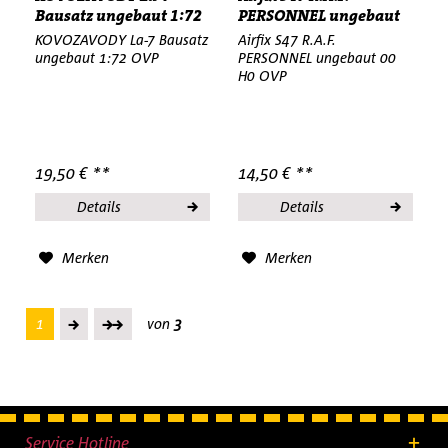
Bausatz ungebaut 1:72
PERSONNEL ungebaut
OVP LC2 å
00 H0 OVP...
KOVOZAVODY La-7 Bausatz
Airfix S47 R.A.F.
ungebaut 1:72 OVP
PERSONNEL ungebaut 00
H0 OVP
19,50 € **
14,50 € **
Details
Details
Merken
Merken
1
von
3
Service Hotline