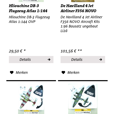
Hliouchine DB-3
De Havilland 4 Jet
Flugzeug Atlas 1:144
Airliner F356 NOVO
OVP HU4 µ
Aircraft...
Hliouchine DB-3 Flugzeug
De Havilland 4 Jet Airliner
Atlas 1:144 OVP
F356 NOVO Aircraft Kits
1:96 Bausatz ungebaut
LJ2å
29,50 € *
101,56 € **
Details
Details
Merken
Merken