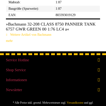
Maßstab:
1:87
Baugröße (Spurweite):
1:87
EAN:
803393019129
»Bachmann 32-208 CLASS 8750 PANNIER TANK
6757 GWR GREEN 00 1:76 LC4 a«
Weitere Artikel von Bachmann
mehr
Service Hotline
Shop Service
Informationen
Newsletter
* Alle Preise inkl. gesetzl. Mehrwertsteuer zzgl.
Versandkosten
und ggf.