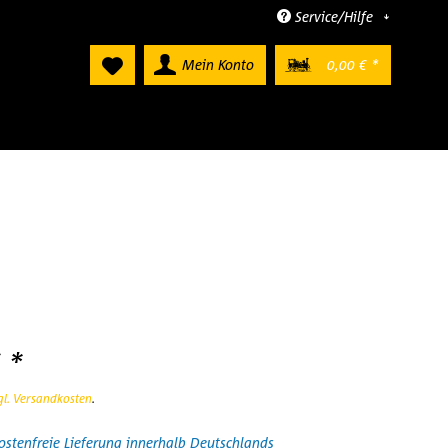
Service/Hilfe
Mein Konto
0,00 € *
 *
gl. Versandkosten
.
stenfreie Lieferung innerhalb Deutschlands