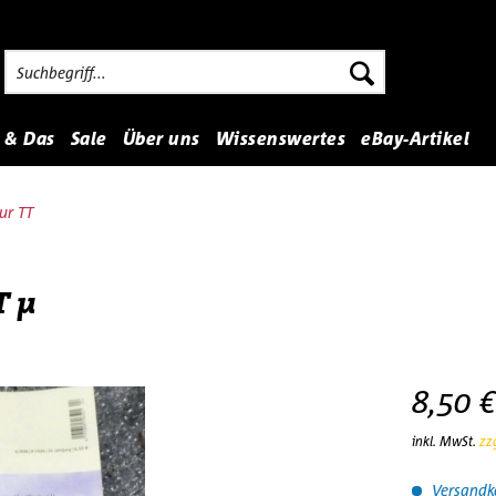
 & Das
Sale
Über uns
Wissenswertes
eBay-Artikel
ur TT
T µ
8,50 €
inkl. MwSt.
zz
Versandko