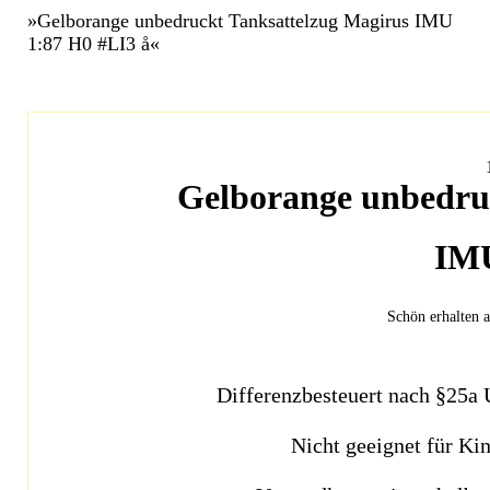
»Gelborange unbedruckt Tanksattelzug Magirus IMU
1:87 H0 #LI3 å«
Gelborange unbedru
IMU
Schön erhalten 
Differenzbesteuert nach §25a
Nicht geeignet für Ki