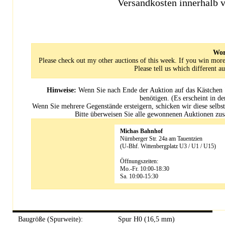
Versandkosten innerhalb 
Wor
Please check out my other auctions of this week. If you win more
Please tell us which different 
Hinweise:
Wenn Sie nach Ende der Auktion auf das Kästchen "
benötigen. (Es erscheint in d
Wenn Sie mehrere Gegenstände ersteigern, schicken wir diese selbst
Bitte überweisen Sie alle gewonnenen Auktionen 
Michas Bahnhof
Nürnberger Str. 24a am Tauentzien
(U-Bhf. Wittenbergplatz U3 / U1 / U15)
Öffnungszeiten:
Mo.-Fr. 10:00-18:30
Sa. 10:00-15:30
Baugröße (Spurweite):
Spur H0 (16,5 mm)