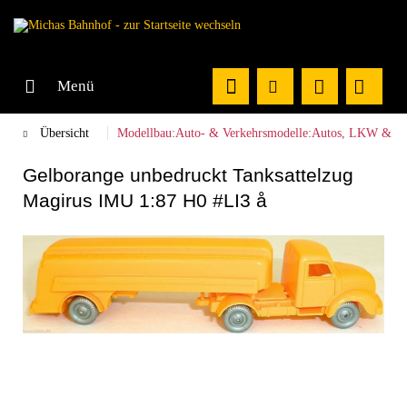
Menü
Übersicht
Modellbau:Auto- & Verkehrsmodelle:Autos, LKW & Bu
Gelborange unbedruckt Tanksattelzug
Magirus IMU 1:87 H0 #LI3 å