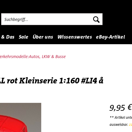
 & Das
Sale
Über uns
Wissenswertes
eBay-Artikel
erkehrsmodelle:Autos, LKW & Busse
rot Kleinserie 1:160 #LI4 å
9,95 €
** Artikel un
ausweisbar.
z