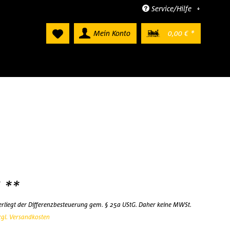
Service/Hilfe
Mein Konto
0,00 € *
 **
terliegt der Differenzbesteuerung gem. § 25a UStG. Daher keine MWSt.
zgl. Versandkosten