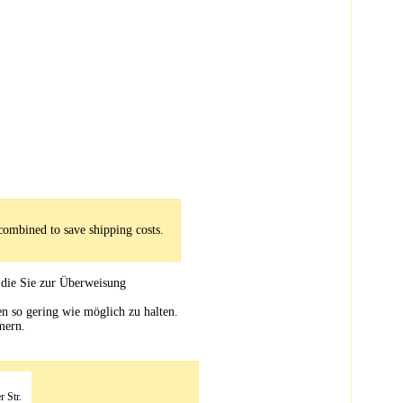
combined to save shipping costs.
 die Sie zur Überweisung
en so gering wie möglich zu halten.
mern.
r Str.