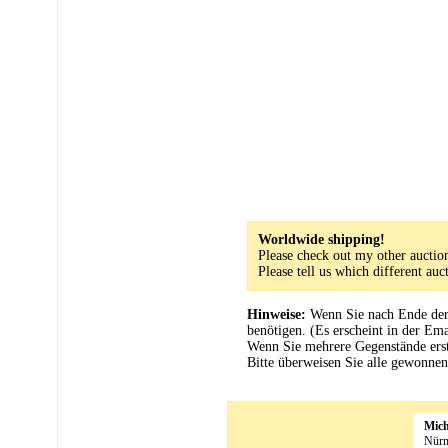
Worldwide shipping!
Please check out my other auction
Please tell us which different a
Hinweise:
Wenn Sie nach Ende der 
benötigen. (Es erscheint in der Ema
Wenn Sie mehrere Gegenstände erste
Bitte überweisen Sie alle gewonn
Mic
Nürn