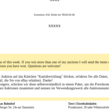
Kostenlose XXL Bilder bei TRIXUM.DE
xxxxx
s of this week. If you win more than one of my auctions I will send the items 
uctions you have won. Questions are welcome!
Auktion auf das Kästchen "Kaufabwicklung" klicken, erfahren Sie alle Daten,
il, die Sie von eBay erhalten). Danke!
igern, schicken wir diese selbstverständlich in einem Paket, um die Portokost
enen Auktionen zusammen und nennen im Verwendungszweck alle Auktionsnum
has Bahnhof
Toto's Eisenbahnladen
berger Str. 24a am Tauentzien
Pestalozzistr. 28 nahe Wilmersdorfe