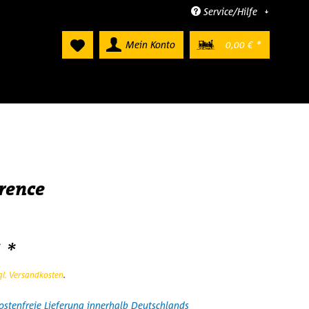
Service/Hilfe
Mein Konto
0,00 € *
rence
 *
gl. Versandkosten
.
stenfreie Lieferung innerhalb Deutschlands