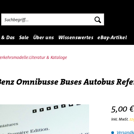
 & Das
Sale
Über uns
Wissenswertes
eBay-Artikel
rkehrsmodelle:Literatur & Kataloge
Benz Omnibusse Buses Autobus Refe
5,00 €
inkl. MwSt.
zz
Versandko