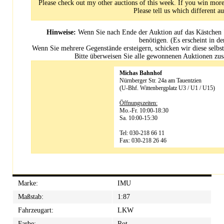
Please check out my other auctions of this week. If you win more
Please tell us which different 
Hinweise:
Wenn Sie nach Ende der Auktion auf das Kästchen "
benötigen. (Es erscheint in d
Wenn Sie mehrere Gegenstände ersteigern, schicken wir diese selbst
Bitte überweisen Sie alle gewonnenen Auktionen 
Michas Bahnhof
Nürnberger Str. 24a am Tauentzien
(U-Bhf. Wittenbergplatz U3 / U1 / U15)
Öffnungszeiten:
Mo.-Fr. 10:00-18:30
Sa. 10:00-15:30
Tel: 030-218 66 11
Fax: 030-218 26 46
Marke:
IMU
Maßstab:
1:87
Fahrzeugart:
LKW
Farbe:
Rot