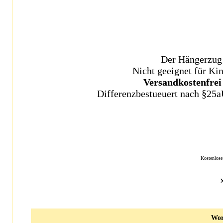
Der Hängerzug 
Nicht geeignet für Ki
Versandkostenfrei
Differenzbestueuert nach §25a
Kostenlos
Wor