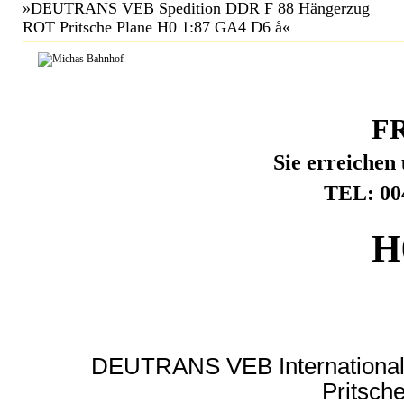
»DEUTRANS VEB Spedition DDR F 88 Hängerzug
ROT Pritsche Plane H0 1:87 GA4 D6 å«
F
Sie erreichen
TEL: 004
H
DEUTRANS VEB International
Pritsch