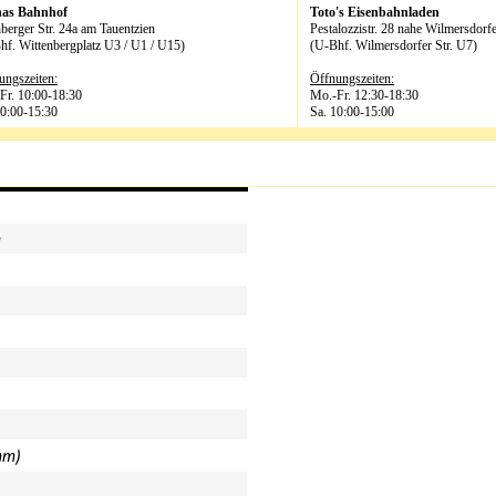
has Bahnhof
Toto's Eisenbahnladen
berger Str. 24a am Tauentzien
Pestalozzistr. 28 nahe Wilmersdorfe
hf. Wittenbergplatz U3 / U1 / U15)
(U-Bhf. Wilmersdorfer Str. U7)
ungszeiten:
Öffnungszeiten:
Fr. 10:00-18:30
Mo.-Fr. 12:30-18:30
10:00-15:30
Sa. 10:00-15:00
m
mm)