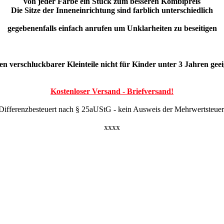
von jeder Farbe ein Stück zum besseren Kombipreis
Die Sitze der Inneneinrichtung sind farblich unterschiedlich
gegebenenfalls einfach anrufen um Unklarheiten zu beseitigen
n verschluckbarer Kleinteile nicht für Kinder unter 3 Jahren gee
Kostenloser Versand - Briefversand!
Differenzbesteuert nach § 25aUStG - kein Ausweis der Mehrwertsteuer
xxxx