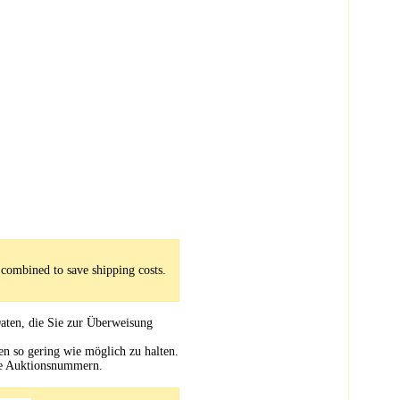
 combined to save shipping costs.
aten, die Sie zur Überweisung
en so gering wie möglich zu halten.
le Auktionsnummern.