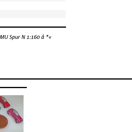
 IMU Spur N 1:160 å *«