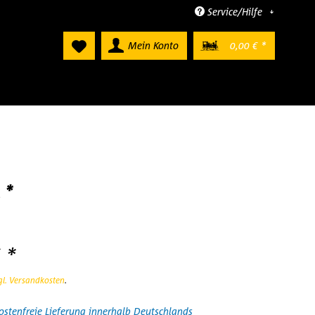
Service/Hilfe
Mein Konto
0,00 € *
 *
 *
gl. Versandkosten
.
stenfreie Lieferung innerhalb Deutschlands