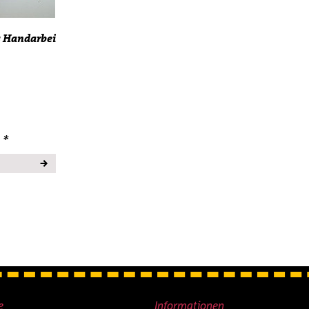
 Handarbeit IMU Lagerfund mit...
 *
e
Informationen