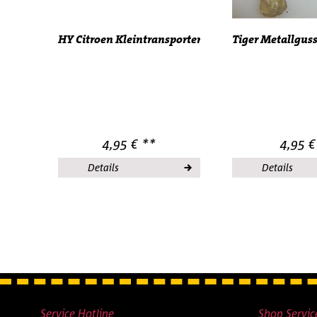
HY Citroen Kleintransporter France IMU...
Tiger Metallguss
4,95 € **
4,95 €
Details
Details
Service Hotline
Shop Servic