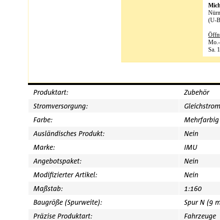
Mic
Nürn
(U-B
Öffn
Mo.-
Sa. 
Produktart:
Zubehör
Stromversorgung:
Gleichstro
Farbe:
Mehrfarbig
Ausländisches Produkt:
Nein
Marke:
IMU
Angebotspaket:
Nein
Modifizierter Artikel:
Nein
Maßstab:
1:160
Baugröße (Spurweite):
Spur N (9 
Präzise Produktart:
Fahrzeuge