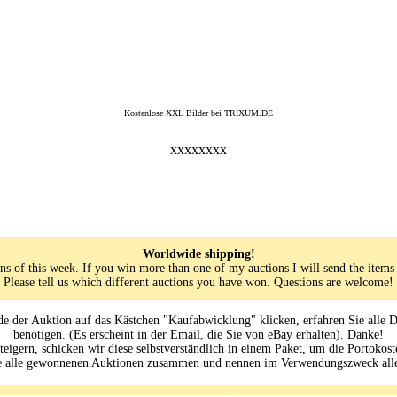
Kostenlose XXL Bilder bei TRIXUM.DE
xxxxxxxx
Worldwide shipping!
ns of this week. If you win more than one of my auctions I will send the items
Please tell us which different auctions you have won. Questions are welcome!
 der Auktion auf das Kästchen "Kaufabwicklung" klicken, erfahren Sie alle D
benötigen. (Es erscheint in der Email, die Sie von eBay erhalten). Danke!
igern, schicken wir diese selbstverständlich in einem Paket, um die Portokost
ie alle gewonnenen Auktionen zusammen und nennen im Verwendungszweck al