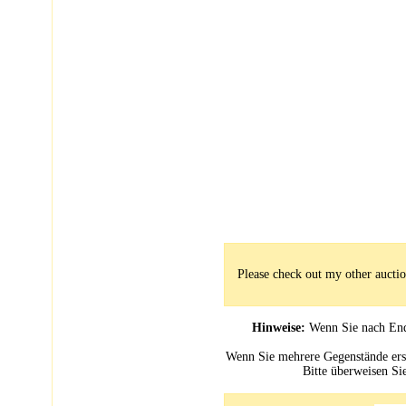
Please check out my other auctio
Hinweise:
Wenn Sie nach Ende
Wenn Sie mehrere Gegenstände erste
Bitte überweisen S