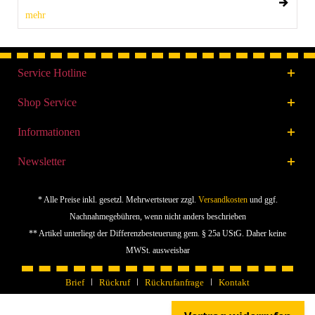
mehr
Service Hotline
Shop Service
Informationen
Newsletter
* Alle Preise inkl. gesetzl. Mehrwertsteuer zzgl.
Versandkosten
und ggf.
Nachnahmegebühren, wenn nicht anders beschrieben
** Artikel unterliegt der Differenzbesteuerung gem. § 25a UStG. Daher keine
MWSt. ausweisbar
Brief
Rückruf
Rückrufanfrage
Kontakt