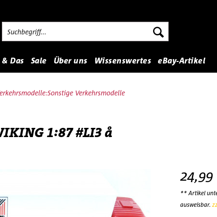
 & Das
Sale
Über uns
Wissenswertes
eBay-Artikel
erkehrsmodelle:Sonstige Verkehrsmodelle
KING 1:87 #LI3 å
24,99
** Artikel un
ausweisbar.
z