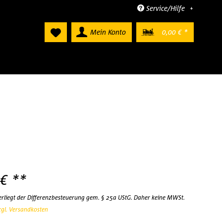
Service/Hilfe
Mein Konto
0,00 € *
 € **
terliegt der Differenzbesteuerung gem. § 25a UStG. Daher keine MWSt.
zgl. Versandkosten