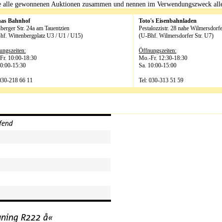
ie alle gewonnenen Auktionen zusammen und nennen im Verwendungszweck al
has Bahnhof
Toto's Eisenbahnladen
berger Str. 24a am Tauentzien
Pestalozzistr. 28 nahe Wilmersdorfe
hf. Wittenbergplatz U3 / U1 / U15)
(U-Bhf. Wilmersdorfer Str. U7)
ungszeiten:
Öffnungszeiten:
Fr. 10:00-18:30
Mo.-Fr. 12:30-18:30
10:00-15:30
Sa. 10:00-15:00
 030-218 66 11
Tel: 030-313 51 59
ffend
uning R222 å«