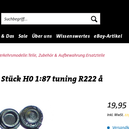
 & Das
Sale
Über uns
Wissenswertes
eBay-Artikel
rkehrsmodelle:Teile, Zubehör & Aufbewahrung:Ersatzteile
 Stück H0 1:87 tuning R222 å
19,95 
inkl. MwSt.
zz
Versandko