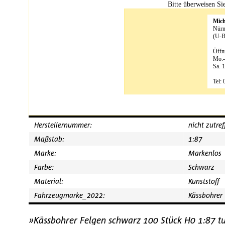
Bitte überweisen S
Mic
Nürn
(U-B
Öffn
Mo.-
Sa. 
Tel:
Herstellernummer:
nicht zutre
Maßstab:
1:87
Marke:
Markenlos
Farbe:
Schwarz
Material:
Kunststoff
Fahrzeugmarke_2022:
Kässbohrer
»Kässbohrer Felgen schwarz 100 Stück H0 1:87 t