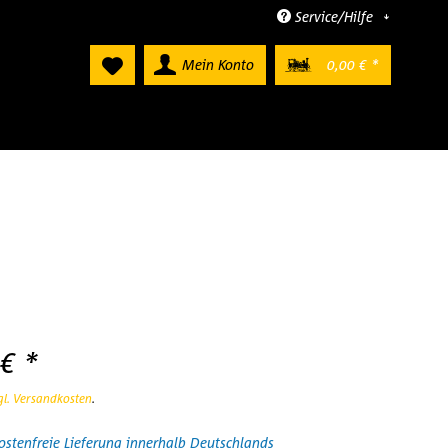
Service/Hilfe
Mein Konto
0,00 € *
€ *
gl. Versandkosten
.
stenfreie Lieferung innerhalb Deutschlands