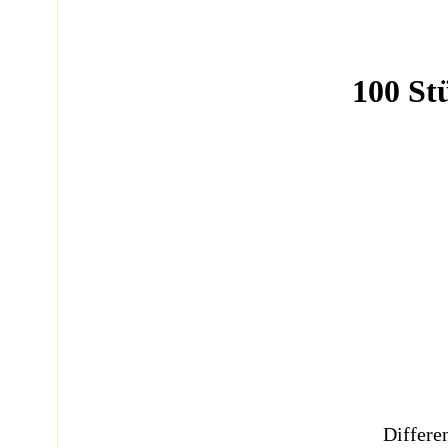
100 St
Differe