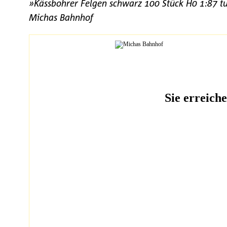
»Kässbohrer Felgen schwarz 100 Stück H0 1:87 t
Michas Bahnhof
Sie erreich