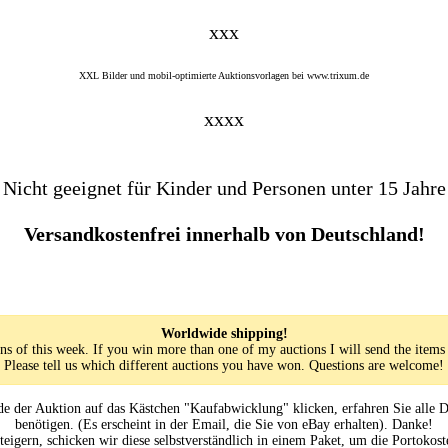
xxx
XXL Bilder und mobil-optimierte Auktionsvorlagen bei www.trixum.de
xxxx
Nicht geeignet für Kinder und Personen unter 15 Jahre
Versandkostenfrei innerhalb von Deutschland!
Worldwide shipping!
ns of this week. If you win more than one of my auctions I will send the items
Please tell us which different auctions you have won. Questions are welcome!
 der Auktion auf das Kästchen "Kaufabwicklung" klicken, erfahren Sie alle D
benötigen. (Es erscheint in der Email, die Sie von eBay erhalten). Danke!
igern, schicken wir diese selbstverständlich in einem Paket, um die Portokost