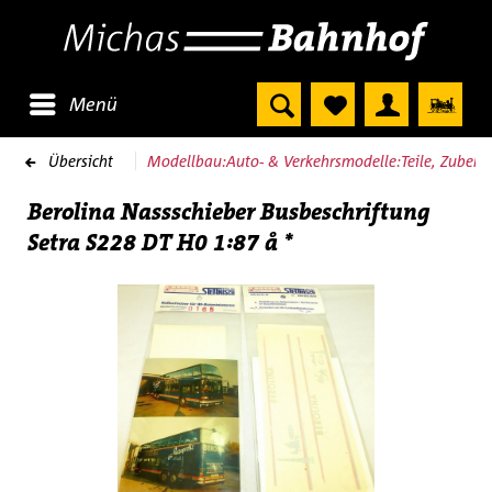
Menü
Übersicht
Modellbau:Auto- & Verkehrsmodelle:Teile, Zubeh
Berolina Nassschieber Busbeschriftung
Setra S228 DT H0 1:87 å *