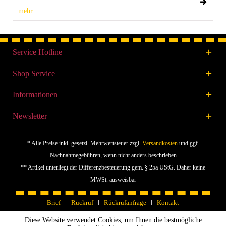
mehr
Service Hotline
Shop Service
Informationen
Newsletter
* Alle Preise inkl. gesetzl. Mehrwertsteuer zzgl.
Versandkosten
und ggf.
Nachnahmegebühren, wenn nicht anders beschrieben
** Artikel unterliegt der Differenzbesteuerung gem. § 25a UStG. Daher keine
MWSt. ausweisbar
Brief
Rückruf
Rückrufanfrage
Kontakt
Diese Website verwendet Cookies, um Ihnen die bestmögliche