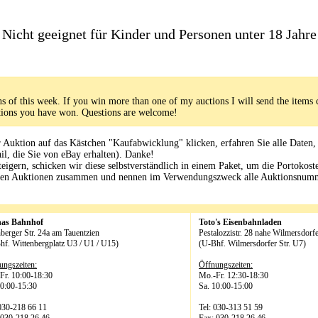
Nicht geeignet für Kinder und Personen unter 18 Jahre
s of this week. If you win more than one of my auctions I will send the items 
uctions you have won. Questions are welcome!
Auktion auf das Kästchen "Kaufabwicklung" klicken, erfahren Sie alle Daten,
il, die Sie von eBay erhalten). Danke!
igern, schicken wir diese selbstverständlich in einem Paket, um die Portokost
enen Auktionen zusammen und nennen im Verwendungszweck alle Auktionsnum
has Bahnhof
Toto's Eisenbahnladen
berger Str. 24a am Tauentzien
Pestalozzistr. 28 nahe Wilmersdorfe
hf. Wittenbergplatz U3 / U1 / U15)
(U-Bhf. Wilmersdorfer Str. U7)
ungszeiten:
Öffnungszeiten:
Fr. 10:00-18:30
Mo.-Fr. 12:30-18:30
10:00-15:30
Sa. 10:00-15:00
 030-218 66 11
Tel: 030-313 51 59