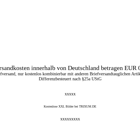
rsandkosten innerhalb von Deutschland betragen EUR 0
efversand, nur kostenlos kombinierbar mit anderen Briefversandtauglichen Artik
Differenzbesteuert nach §25a UStG
xxxxx
Kostenlose XXL Bilder bei TRIXUM.DE
xxxxxxxxx