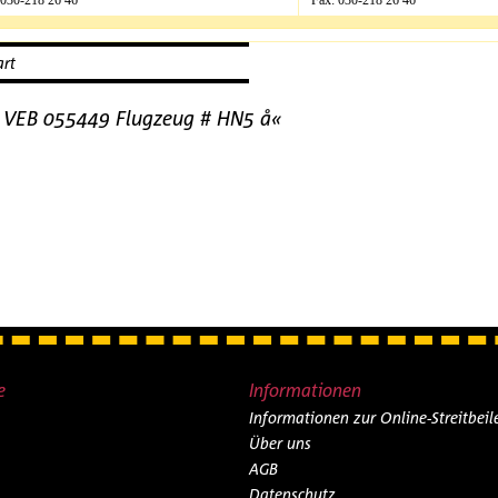
 030-218 26 46
Fax: 030-218 26 46
art
er VEB 055449 Flugzeug # HN5 å«
e
Informationen
Informationen zur Online-Streitbei
Über uns
AGB
Datenschutz