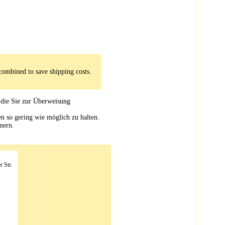
combined to save shipping costs.
 die Sie zur Überweisung
en so gering wie möglich zu halten.
mern.
r Str.