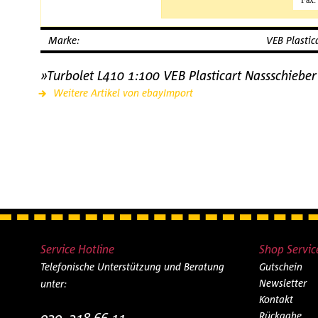
Fax:
Marke:
VEB Plastic
»Turbolet L410 1:100 VEB Plasticart Nassschieb
Weitere Artikel von ebayImport
Service Hotline
Shop Servic
Telefonische Unterstützung und Beratung
Gutschein
Newsletter
unter:
Kontakt
030. 218 66 11
Rückgabe