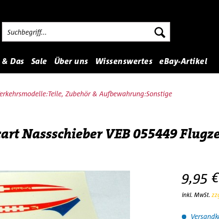
 & Das
Sale
Über uns
Wissenswertes
eBay-Artikel
erkehrsmodelle:Teile, Zubehör & Aufbewahrung:Sonstige
icart Nassschieber VEB 055449 Flugz
9,95 €
inkl. MwSt.
zz
Versandko