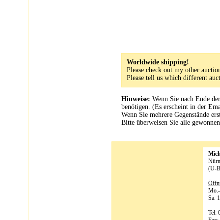
Worldwide shipping!
Please check out my other auction
Please tell us which different a
Hinweise:
Wenn Sie nach Ende der 
benötigen. (Es erscheint in der Ema
Wenn Sie mehrere Gegenstände erste
Bitte überweisen Sie alle gewonn
Mic
Nürn
(U-B
Öffn
Mo.-
Sa. 
Tel: