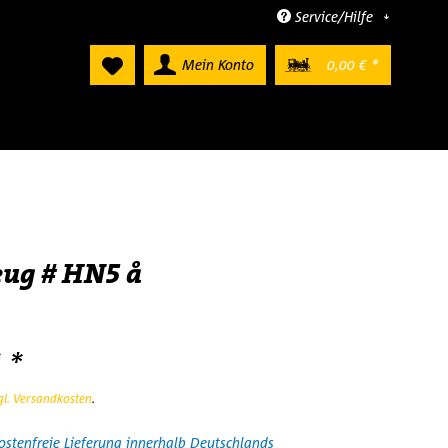
Service/Hilfe
Mein Konto
0,00 € *
eug # HN5 å
 *
gl. Versandkosten
.
stenfreie Lieferung innerhalb Deutschlands