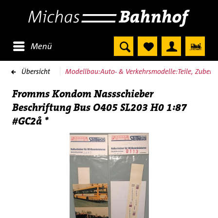
Menü
Übersicht
Modellbau:Auto- & Verkehrsmodelle:Teile, Zubeh
Fromms Kondom Nassschieber
Beschriftung Bus O405 SL203 H0 1:87
#GC2å *