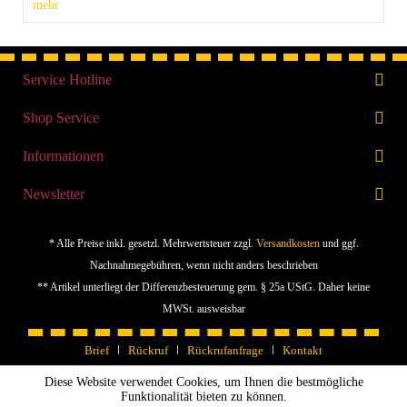
mehr
Service Hotline
Shop Service
Informationen
Newsletter
* Alle Preise inkl. gesetzl. Mehrwertsteuer zzgl.
Versandkosten
und ggf.
Nachnahmegebühren, wenn nicht anders beschrieben
** Artikel unterliegt der Differenzbesteuerung gem. § 25a UStG. Daher keine
MWSt. ausweisbar
Brief
Rückruf
Rückrufanfrage
Kontakt
Diese Website verwendet Cookies, um Ihnen die bestmögliche
Funktionalität bieten zu können.