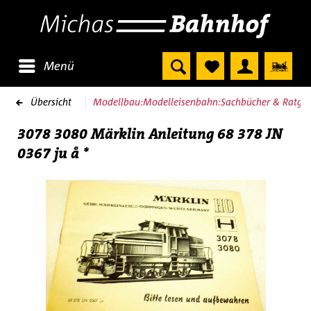
Menü
Übersicht
Modellbau:Modelleisenbahn:Sachbücher & Ratgeb
3078 3080 Märklin Anleitung 68 378 JN
0367 ju å *