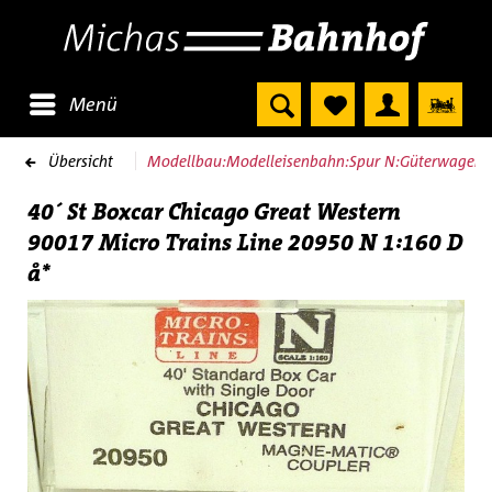
Menü
Übersicht
Modellbau:Modelleisenbahn:Spur N:Güterwagen
40´ St Boxcar Chicago Great Western
90017 Micro Trains Line 20950 N 1:160 D
å*