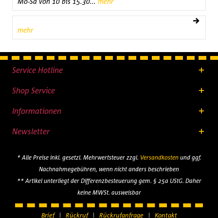
Mo-Sa von 10 bis 15.30...
mehr
mehr
Service Hotline
Shop Service
Informationen
Newsletter
* Alle Preise inkl. gesetzl. Mehrwertsteuer zzgl.
Versandkosten
und ggf.
Nachnahmegebühren, wenn nicht anders beschrieben
** Artikel unterliegt der Differenzbesteuerung gem. § 25a UStG. Daher
keine MWSt. ausweisbar
Brief
Rückruf
Rückrufanfrage
Kontakt