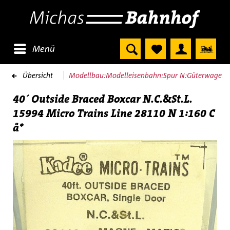
Menü
Übersicht
Modellbau:Modelleisenbahn:Spur N:Güterwagen
40´ Outside Braced Boxcar N.C.&St.L.
15994 Micro Trains Line 28110 N 1:160 C
å*