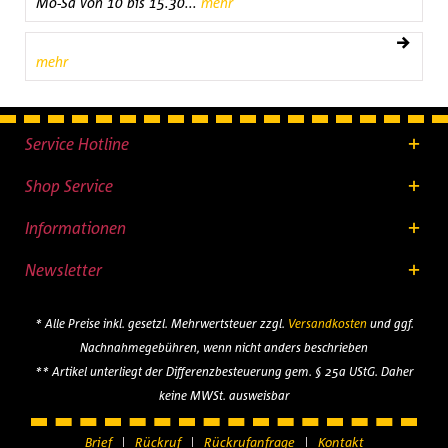
Mo-Sa von 10 bis 15.30...
mehr
mehr
Service Hotline
Shop Service
Informationen
Newsletter
* Alle Preise inkl. gesetzl. Mehrwertsteuer zzgl.
Versandkosten
und ggf.
Nachnahmegebühren, wenn nicht anders beschrieben
** Artikel unterliegt der Differenzbesteuerung gem. § 25a UStG. Daher
keine MWSt. ausweisbar
Brief
Rückruf
Rückrufanfrage
Kontakt