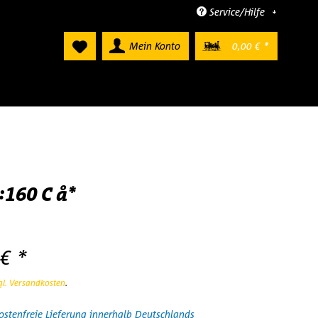
Service/Hilfe
Mein Konto
0,00 € *
:160 C å*
€ *
gl. Versandkosten
.
stenfreie Lieferung innerhalb Deutschlands