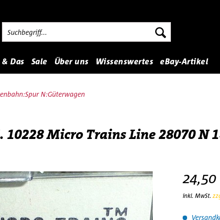
 & Das
Sale
Über uns
Wissenswertes
eBay-Artikel
senbahn:Spur N:Güterwagen
. 10228 Micro Trains Line 28070 N 1
24,50 
inkl. MwSt.
zz
Versandko