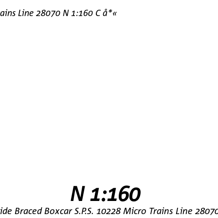
rains Line 28070 N 1:160 C å*«
N 1:160
ide Braced Boxcar S.P.S. 10228 Micro Trains Line 2807