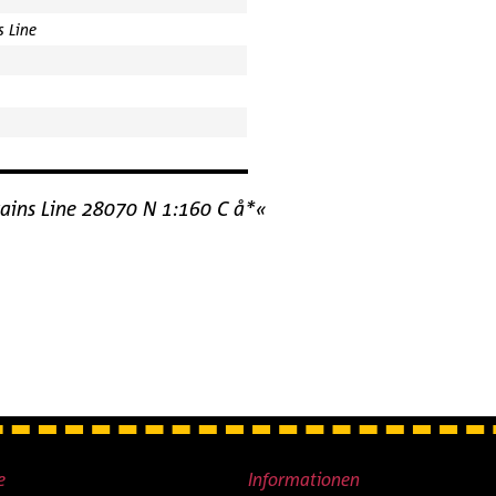
s Line
rains Line 28070 N 1:160 C å*«
e
Informationen