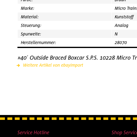
Marke:
Micro Train
Material:
Kunststoff
Steuerung:
Analog
Spurweite:
N
Herstellernummer:
28070
»40´ Outside Braced Boxcar S.P.S. 10228 Micro T
Weitere Artikel von ebayImport
Service Hotline
Shop Servic