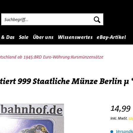
 & Das
Sale
Über uns
Wissenswertes
eBay-Artikel
schland ab 1945:BRD Euro-Währung:Kursmünzensätze
ert 999 Staatliche Münze Berlin µ 
14,99 
inkl. MwSt.
zz
Versandko