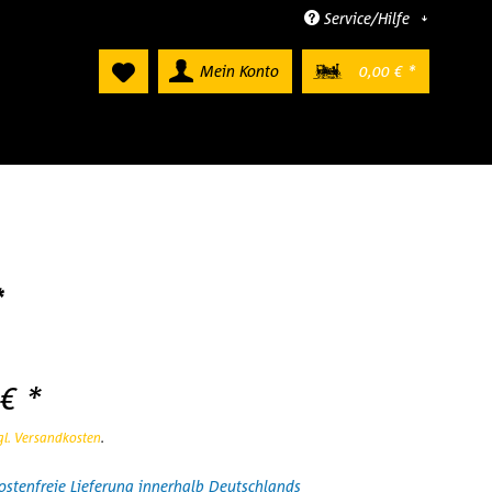
Service/Hilfe
Mein Konto
0,00 € *
*
€ *
gl. Versandkosten
.
stenfreie Lieferung innerhalb Deutschlands