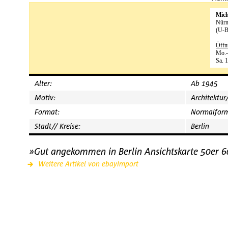
Mic
Nürn
(U-B
Öffn
Mo.-
Sa. 
Alter:
Ab 1945
Motiv:
Architektu
Format:
Normalfor
Stadt// Kreise:
Berlin
»Gut angekommen in Berlin Ansichtskarte 50er 
Weitere Artikel von ebayImport