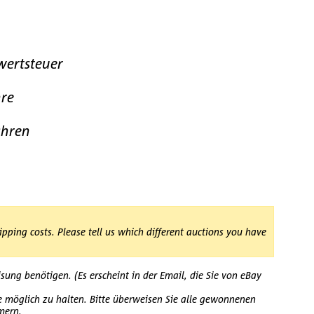
wertsteuer
hre
ahren
pping costs. Please tell us which different auctions you have
ung benötigen. (Es erscheint in der Email, die Sie von eBay
e möglich zu halten. Bitte überweisen Sie alle gewonnenen
mern.