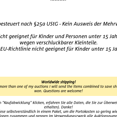
besteuert nach §25a UStG - Kein Ausweis der Mehr
cht geeignet für Kinder und Personen unter 15 Ja
wegen verschluckbarer Kleinteile.
 EU-Richtlinie nicht geeignet für Kinder unter 15 J
Worldwide shipping!
more than one of my auctions I will send the items combined to save shi
won. Questions are welcome!
Kaufabwicklung" klicken, erfahren Sie alle Daten, die Sie zur Überweis
erhalten). Danke!
ese selbstverständlich in einem Paket, um die Portokosten so gering wi
ionen zusammen und nennen im Verwendungszweck alle Auktionsnum