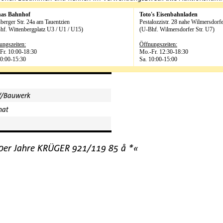
has Bahnhof
Toto's Eisenbahnladen
berger Str. 24a am Tauentzien
Pestalozzistr. 28 nahe Wilmersdorfe
hf. Wittenbergplatz U3 / U1 / U15)
(U-Bhf. Wilmersdorfer Str. U7)
ungszeiten:
Öffnungszeiten:
Fr. 10:00-18:30
Mo.-Fr. 12:30-18:30
10:00-15:30
Sa. 10:00-15:00
r//Bauwerk
mat
60er Jahre KRÜGER 921/119 85 å *«