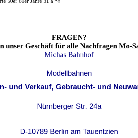
te 50er 60er Jahre 31 å *«
FRAGEN?
en unser Geschäft für alle
Nachfrage
n Mo-Sa
Michas Bahnhof
Modellbahnen
n- und Verkauf, Gebraucht- und Neuwa
Nürnberger Str. 24a
D-10789 Berlin am Tauentzien