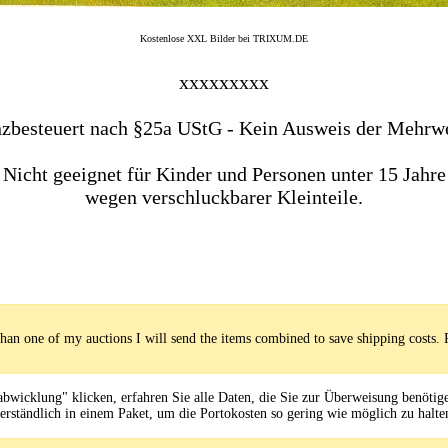
Kostenlose XXL Bilder bei TRIXUM.DE
xxxxxxxxx
nzbesteuert nach §25a UStG - Kein Ausweis der Mehrwe
Nicht geeignet für Kinder und Personen unter 15 Jahre
wegen verschluckbarer Kleinteile.
han one of my auctions I will send the items combined to save shipping costs. 
icklung" klicken, erfahren Sie alle Daten, die Sie zur Überweisung benötigen
verständlich in einem Paket, um die Portokosten so gering wie möglich zu hal