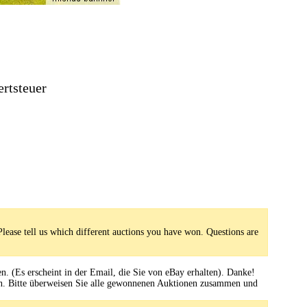
rtsteuer
Please tell us which different auctions you have won. Questions are
. (Es erscheint in der Email, die Sie von eBay erhalten). Danke!
ten. Bitte überweisen Sie alle gewonnenen Auktionen zusammen und