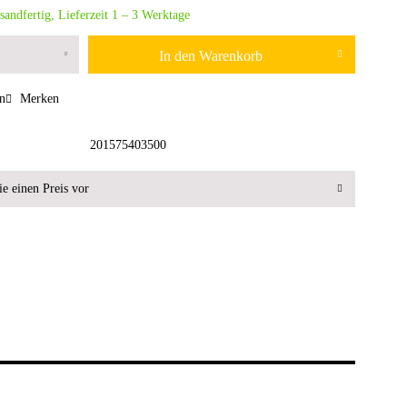
sandfertig, Lieferzeit 1 – 3 Werktage
In den
Warenkorb
n
Merken
201575403500
e einen Preis vor