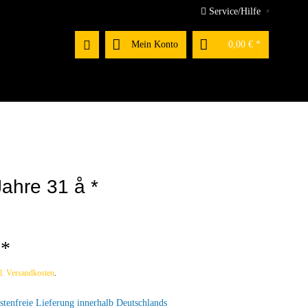
Service/Hilfe
Mein Konto
0,00 € *
ahre 31 å *
 *
l. Versandkosten
.
tenfreie Lieferung innerhalb Deutschlands