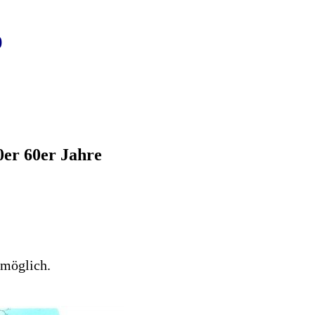
0
0er 60er Jahre
 möglich.