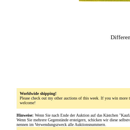
Differe
Worldwide shipping!
Please check out my other auctions of this week. If you win more t
welcome!
Hinweise:
Wenn Sie nach Ende der Auktion auf das Kästchen "Kaufabw
Wenn Sie mehrere Gegenstände ersteigern, schicken wir diese selbst
nennen im Verwendungszweck alle Auktionsnummern.