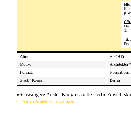
Mic
Nürn
(U-B
Öffn
Mo.-
Sa. 
Tel:
Fax:
Alter:
Ab 1945
Motiv:
Architektur
Format:
Normalform
Stadt// Kreise:
Berlin
»Schwangere Auster Kongresshalle Berlin Ansichtskar
Weitere Artikel von ebayImport