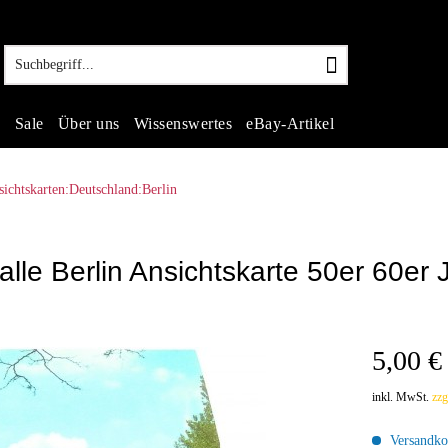
s
Sale
Über uns
Wissenswertes
eBay-Artikel
ichtskarten:Deutschland:Berlin
le Berlin Ansichtskarte 50er 60er J
5,00 €
inkl. MwSt.
zzg
Versandkos