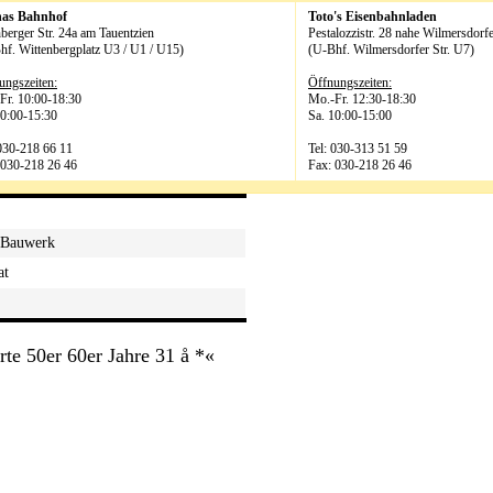
has Bahnhof
Toto's Eisenbahnladen
berger Str. 24a am Tauentzien
Pestalozzistr. 28 nahe Wilmersdorfe
hf. Wittenbergplatz U3 / U1 / U15)
(U-Bhf. Wilmersdorfer Str. U7)
ungszeiten:
Öffnungszeiten:
Fr. 10:00-18:30
Mo.-Fr. 12:30-18:30
10:00-15:30
Sa. 10:00-15:00
 030-218 66 11
Tel: 030-313 51 59
 030-218 26 46
Fax: 030-218 26 46
//Bauwerk
at
te 50er 60er Jahre 31 å *«