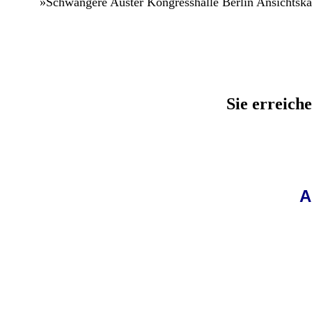
»Schwangere Auster Kongresshalle Berlin Ansichtskar
Sie erreich
A