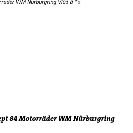
orräder WM Nürburgring VI01 å *«
 Sept 84 Motorräder WM Nürburgring