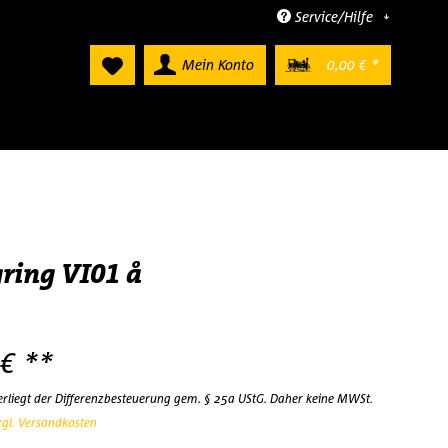
Service/Hilfe
Mein Konto
0,00 € *
ring VI01 å
 € **
terliegt der Differenzbesteuerung gem. § 25a UStG. Daher keine MWSt.
zgl. Versandkosten