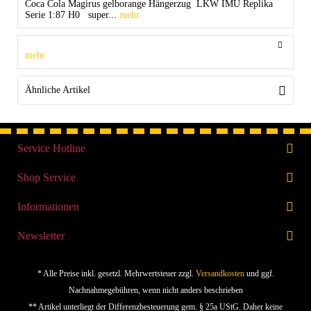
Coca Cola Magirus gelborange Hängerzug LKW IMU Replika
Serie 1:87 H0 super...
mehr
mehr
Ähnliche Artikel
Service Hotline
Shop Service
Informationen
Newsletter
* Alle Preise inkl. gesetzl. Mehrwertsteuer zzgl.
Versandkosten
und ggf.
Nachnahmegebühren, wenn nicht anders beschrieben
** Artikel unterliegt der Differenzbesteuerung gem. § 25a UStG. Daher keine