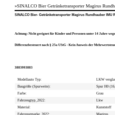
»SINALCO Bier Getränketransporter Magirus Rundha
SINALCO Bier- Getränketransporter Magirus Rundhauber IMU Re
Achtung: Nicht geeignet für Kinder und Personen unter 14 Jahre wege
Differenzbesteuert nach § 25a UStG - Kein Ausweis der Mehrwertsteu
3883993883
Modellauto Typ:
LKW vergla
Baugröße (Spurweite):
Spur H0 (1
Farbe:
Grau
Fahrzeugtyp_2022:
Lkw
Material:
Kunststoff
Fahrzeugmarke_2022:
Magirus