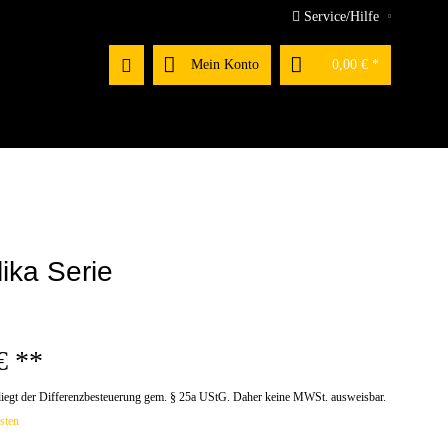
Service/Hilfe
Mein Konto
0,00 € *
ika Serie
€ **
rliegt der Differenzbesteuerung gem. § 25a UStG. Daher keine MWSt. ausweisbar.
sten