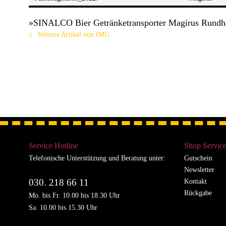
»SINALCO Bier Getränketransporter Magirus Rundha
Weitere Artikel von IMU
Service Hotline
Shop Servic
Telefonische Unterstützung und Beratung unter:
Gutschein
Newsletter
030. 218 66 11
Kontakt
Rückgabe
Mo. bis Fr. 10.00 bis 18.30 Uhr
Sa. 10.00 bis 15.30 Uhr