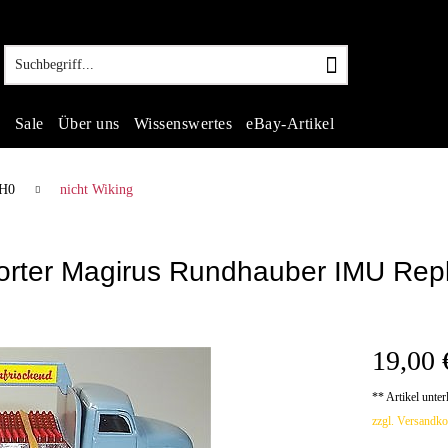
s
Sale
Über uns
Wissenswertes
eBay-Artikel
 H0
nicht Wiking
rter Magirus Rundhauber IMU Repl
19,00 
** Artikel unte
zzgl. Versandko