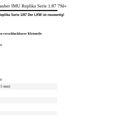
uber IMU Replika Serie 1:87 79å«
plika Serie 1/87 Der LKW ist neuwertig!
n verschluckbarer Kleinteile
er
st
6,5 mm)