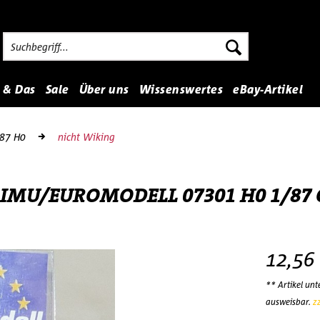
 & Das
Sale
Über uns
Wissenswertes
eBay-Artikel
:87 H0
nicht Wiking
z IMU/EUROMODELL 07301 H0 1/87 
12,56
** Artikel un
ausweisbar.
z