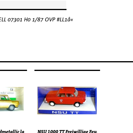
LL 07301 H0 1/87 OVP #LL1å«
LL...
metallic lackiert IMU...
NSU 1000 TT Freiwillige Feuerwehr...