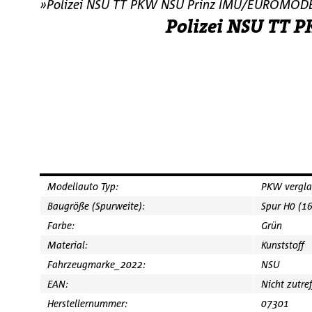
»Polizei NSU TT PKW NSU Prinz IMU/EUROMODE
Polizei NSU TT
Modellauto Typ:
PKW vergla
Baugröße (Spurweite):
Spur H0 (1
Farbe:
Grün
Material:
Kunststoff
Fahrzeugmarke_2022:
NSU
EAN:
Nicht zutre
Herstellernummer:
07301