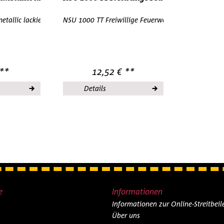
099 H0 1/87 OVP
etallic lackiert IMU EUROMODELL 07508 H0 1:87 OVP
NSU 1000 TT Freiwillige Feuerwehr IMU/EUROMO
 **
12,52 € **
Details
e
Informationen
Informationen zur Online-Streitbei
Über uns