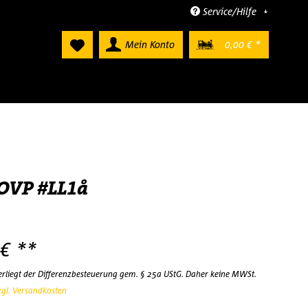
Service/Hilfe
Mein Konto
0,00 € *
OVP #LL1å
 € **
terliegt der Differenzbesteuerung gem. § 25a UStG. Daher keine MWSt.
zgl. Versandkosten