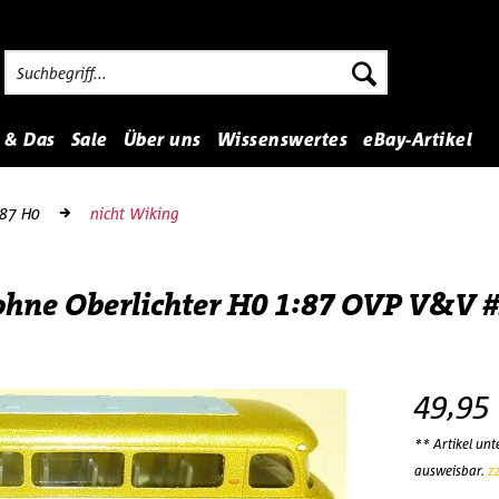
 & Das
Sale
Über uns
Wissenswertes
eBay-Artikel
:87 H0
nicht Wiking
hne Oberlichter H0 1:87 OVP V&V #
49,95
** Artikel un
ausweisbar.
z