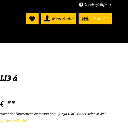
Service/Hilfe
Mein Konto
0,00 € *
LI3 å
 € **
terliegt der Differenzbesteuerung gem. § 25a UStG. Daher keine MWSt.
zgl. Versandkosten