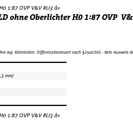
 H0 1:87 OVP V&V #LI3 å«
OLD ohne Oberlichter H0 1:87 OVP
re wg. Kleinteilen. Differenzbesteuert nach §25aUStG - Kein Ausweis 
6,5 mm)
 H0 1:87 OVP V&V #LI3 å«