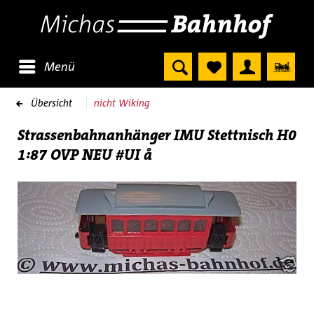
Menü
Übersicht
nicht Wiking
Strassenbahnanhänger IMU Stettnisch H0
1:87 OVP NEU #UI å