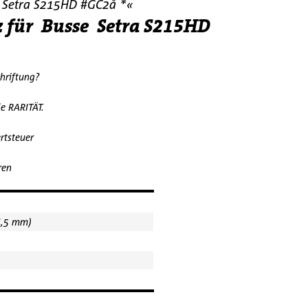
us Setra S215HD #GC2å *«
satz für Busse Setra S215HD
chriftung?
erweile RARITÄT.
rtsteuer
ren
6,5 mm)