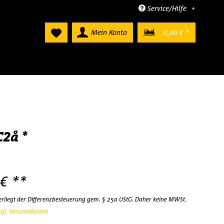
Service/Hilfe
Mein Konto
0,00 € *
C2å *
 € **
terliegt der Differenzbesteuerung gem. § 25a UStG. Daher keine MWSt.
zgl. Versandkosten