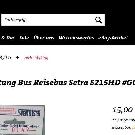
 & Das
Sale
Über uns
Wissenswertes
eBay-Artikel
:87 H0
nicht Wiking
ftung Bus Reisebus Setra S215HD #G
15,00
** Artikel un
ausweisbar.
z