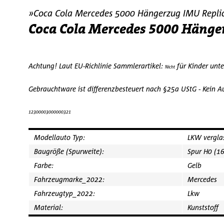
»Coca Cola Mercedes 5000 Hängerzug IMU Replic
Coca Cola Mercedes 5000 Hänger
Achtung! Laut EU-Richlinie Sammlerartikel:
für Kinder unt
Nicht
Gebrauchtware ist differenzbesteuert nach §25a UStG - Kein 
12300003000000321
Modellauto Typ:
LKW vergla
Baugröße (Spurweite):
Spur H0 (1
Farbe:
Gelb
Fahrzeugmarke_2022:
Mercedes
Fahrzeugtyp_2022:
Lkw
Material:
Kunststoff