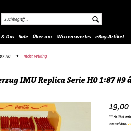
 & Das
Sale
Über uns
Wissenswertes
eBay-Artikel
:87 H0
nicht Wiking
rzug IMU Replica Serie H0 1:87 #9 
19,00
** Artikel un
ausweisbar.
z