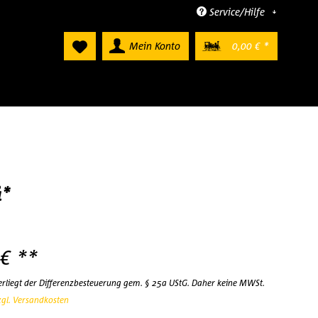
Service/Hilfe
Mein Konto
0,00 € *
å*
 € **
terliegt der Differenzbesteuerung gem. § 25a UStG. Daher keine MWSt.
zgl. Versandkosten