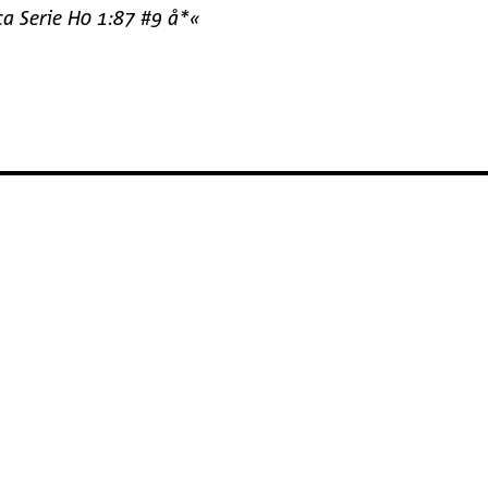
a Serie H0 1:87 #9 å*«
...