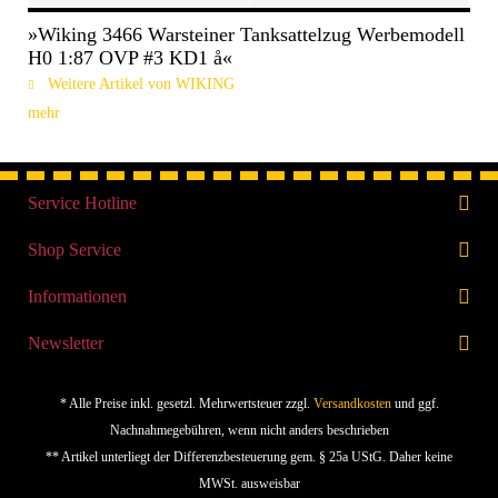
»Wiking 3466 Warsteiner Tanksattelzug Werbemodell
H0 1:87 OVP #3 KD1 å«
Weitere Artikel von WIKING
mehr
Service Hotline
Shop Service
Informationen
Newsletter
* Alle Preise inkl. gesetzl. Mehrwertsteuer zzgl.
Versandkosten
und ggf.
Nachnahmegebühren, wenn nicht anders beschrieben
** Artikel unterliegt der Differenzbesteuerung gem. § 25a UStG. Daher keine
MWSt. ausweisbar