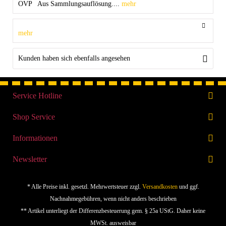
OVP Aus Sammlungsauflösung....
mehr
mehr
Kunden haben sich ebenfalls angesehen
Service Hotline
Shop Service
Informationen
Newsletter
* Alle Preise inkl. gesetzl. Mehrwertsteuer zzgl.
Versandkosten
und ggf.
Nachnahmegebühren, wenn nicht anders beschrieben
** Artikel unterliegt der Differenzbesteuerung gem. § 25a UStG. Daher keine
MWSt. ausweisbar