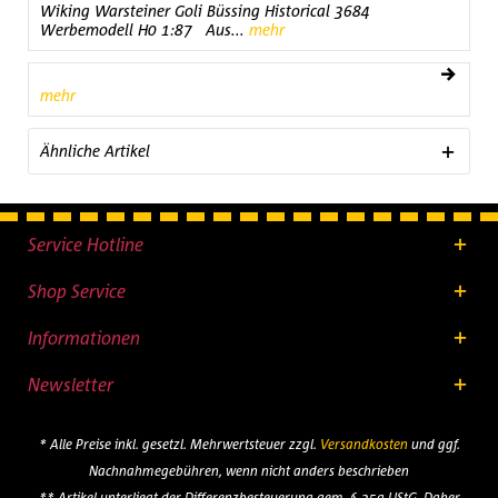
Wiking Warsteiner Goli Büssing Historical 3684
Werbemodell H0 1:87 Aus...
mehr
mehr
Ähnliche Artikel
Service Hotline
Shop Service
Informationen
Newsletter
* Alle Preise inkl. gesetzl. Mehrwertsteuer zzgl.
Versandkosten
und ggf.
Nachnahmegebühren, wenn nicht anders beschrieben
** Artikel unterliegt der Differenzbesteuerung gem. § 25a UStG. Daher