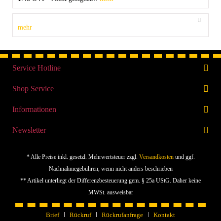
mehr
Service Hotline
Shop Service
Informationen
Newsletter
* Alle Preise inkl. gesetzl. Mehrwertsteuer zzgl.
Versandkosten
und ggf.
Nachnahmegebühren, wenn nicht anders beschrieben
** Artikel unterliegt der Differenzbesteuerung gem. § 25a UStG. Daher keine
MWSt. ausweisbar
Brief
Rückruf
Rückrufanfrage
Kontakt