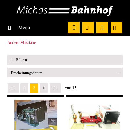
Menü
Andere Maßstäbe
Filtern
2
von
12