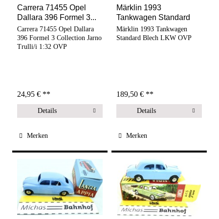
Carrera 71455 Opel
Märklin 1993
Dallara 396 Formel 3...
Tankwagen Standard
Blech LKW OVP SR å
Carrera 71455 Opel Dallara
Märklin 1993 Tankwagen
396 Formel 3 Collection Jarno
Standard Blech LKW OVP
Trulli/i 1:32 OVP
24,95 € **
189,50 € **
Details
Details
Merken
Merken