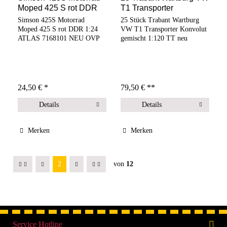
Moped 425 S rot DDR
T1 Transporter
1:24...
Konvolut...
Simson 425S Motorrad
25 Stück Trabant Wartburg
Moped 425 S rot DDR 1:24
VW T1 Transporter Konvolut
ATLAS 7168101 NEU OVP
gemischt 1:120 TT neu
24,50 € *
79,50 € **
Details
Details
Merken
Merken
2
von
12
Service Hotline