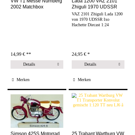
VW T1 Messe Nürnberg
Lada 1200 VAZ 2101
2002 Matchbox
Zhiguli 1970 UDSSR
Werbemodell...
Ixo...
VAZ 2101 Zhiguli Lada 1200
von 1970 UDSSR Ixo
Hachette Diecast 1:24
14,99 € **
24,95 € *
Details
Details
Merken
Merken
Simson 425S Motorrad
25 Trabant Wartburg VW