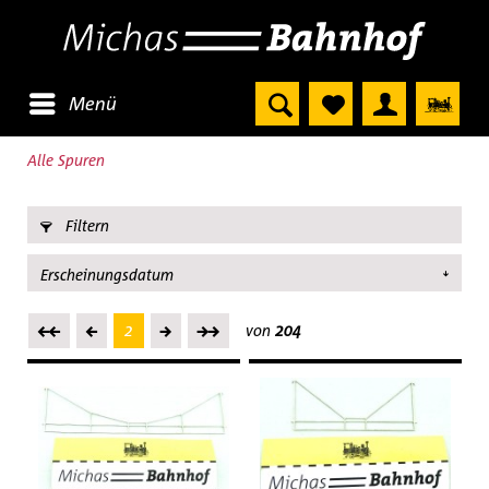
Menü
Alle Spuren
Filtern
2
von
204