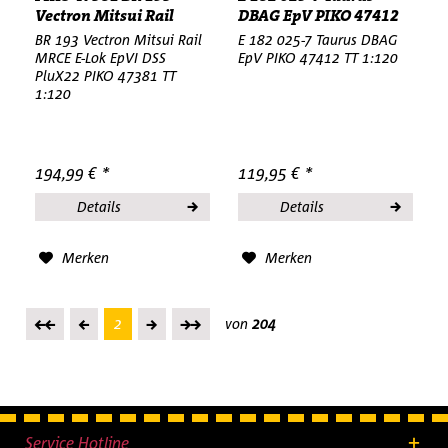
Vectron Mitsui Rail
DBAG EpV PIKO 47412
MRCE...
TT 1:120...
BR 193 Vectron Mitsui Rail
E 182 025-7 Taurus DBAG
MRCE E-Lok EpVI DSS
EpV PIKO 47412 TT 1:120
PluX22 PIKO 47381 TT
1:120
194,99 € *
119,95 € *
Details
Details
Merken
Merken
2
von
204
Service Hotline