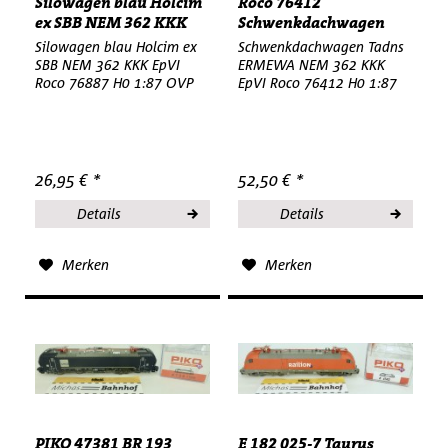
Silowagen blau Holcim
Roco 76412
ex SBB NEM 362 KKK
Schwenkdachwagen
EpVI...
Tadns ERMEWA NEM...
Silowagen blau Holcim ex
Schwenkdachwagen Tadns
SBB NEM 362 KKK EpVI
ERMEWA NEM 362 KKK
Roco 76887 H0 1:87 OVP
EpVI Roco 76412 H0 1:87
26,95 € *
52,50 € *
Details
Details
Merken
Merken
PIKO 47381 BR 193
E 182 025-7 Taurus