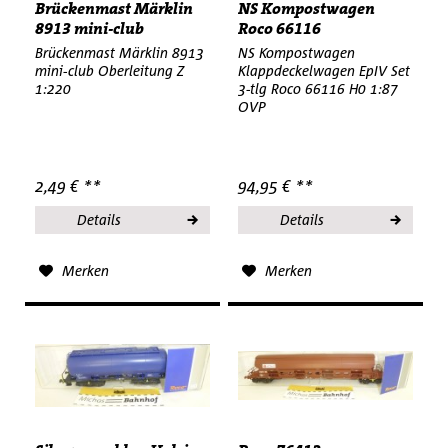
Brückenmast Märklin
NS Kompostwagen
8913 mini-club
Roco 66116
Oberleitung...
Klappdeckelwagen...
Brückenmast Märklin 8913
NS Kompostwagen
mini-club Oberleitung Z
Klappdeckelwagen EpIV Set
1:220
3-tlg Roco 66116 H0 1:87
OVP
2,49 € **
94,95 € **
Details
Details
Merken
Merken