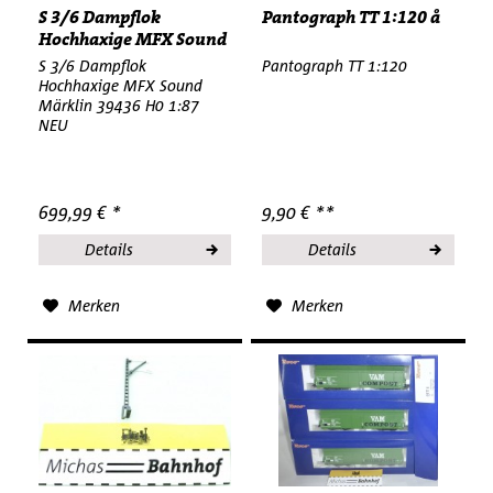
S 3/6 Dampflok
Pantograph TT 1:120 å
Hochhaxige MFX Sound
Märklin...
S 3/6 Dampflok
Pantograph TT 1:120
Hochhaxige MFX Sound
Märklin 39436 H0 1:87
NEU
699,99 € *
9,90 € **
Details
Details
Merken
Merken