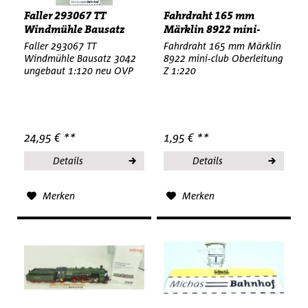
Faller 293067 TT
Fahrdraht 165 mm
Windmühle Bausatz
Märklin 8922 mini-
3042...
club...
Faller 293067 TT
Fahrdraht 165 mm Märklin
Windmühle Bausatz 3042
8922 mini-club Oberleitung
ungebaut 1:120 neu OVP
Z 1:220
24,95 € **
1,95 € **
Details
Details
Merken
Merken