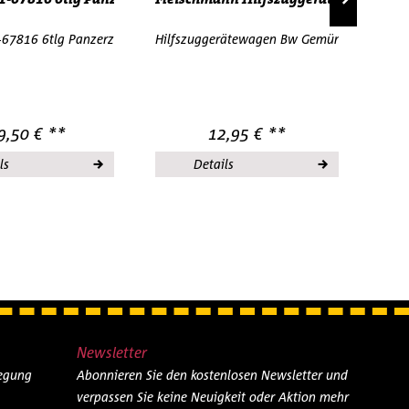
r Schwarz Bau 1:87 H0 OVP
67816 6tlg Panzerzug Panzertransport 1:87 H0 OVP
Hilfszuggerätewagen Bw Gemünden DB Fle
Flei
9,50 € **
12,95 € **
ls
Details
Newsletter
legung
Abonnieren Sie den kostenlosen Newsletter und
verpassen Sie keine Neuigkeit oder Aktion mehr