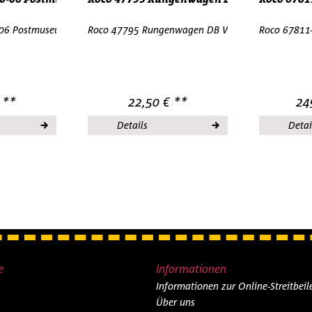
-06 Postmuseumswagen 2002 H0 1:87 OVP
Roco 47795 Rungenwagen DB Wiking Muldenkippe
Roco 67811-
 **
22,50 € **
24
Details
Detai
e
Informationen
Informationen zur Online-Streitbei
Über uns