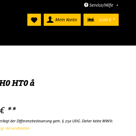
Service/Hilfe
Mein Konto
0,00 € *
 H0 HT0 å
 € **
terliegt der Differenzbesteuerung gem. § 25a UStG. Daher keine MWSt.
zgl. Versandkosten