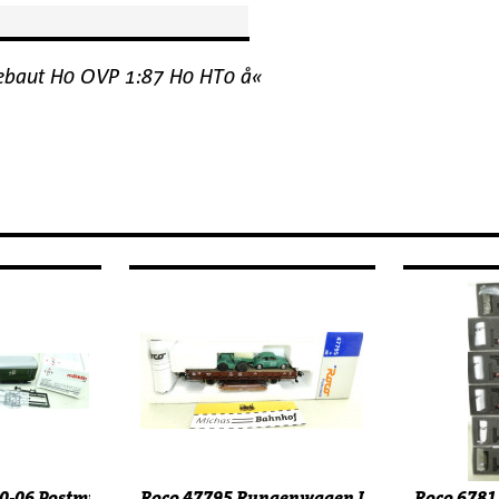
gebaut H0 OVP 1:87 H0 HT0 å«
..
60-06 Postmuseumswagen 2002 H0...
Roco 47795 Rungenwagen DB Wiking Mulden
Roco 67811