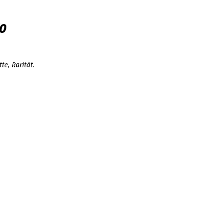
0
e, Rarität.