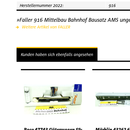
Herstellernummer 2022:
916
»Faller 916 Mittelbau Bahnhof Bausatz AMS un
Weitere Artikel von FALLER
Kunden haben sich ebenfalls angesehen
Roco 47743 Güterwagen SSys ohne Ladung H0 1:87.
Märklin 43262 