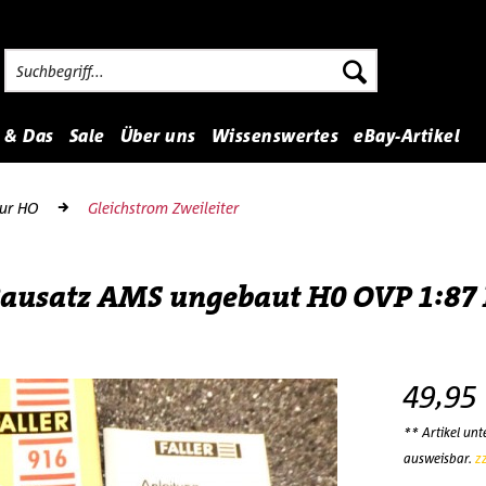
 & Das
Sale
Über uns
Wissenswertes
eBay-Artikel
ur HO
Gleichstrom Zweileiter
 Bausatz AMS ungebaut H0 OVP 1:87
49,95
** Artikel un
ausweisbar.
z