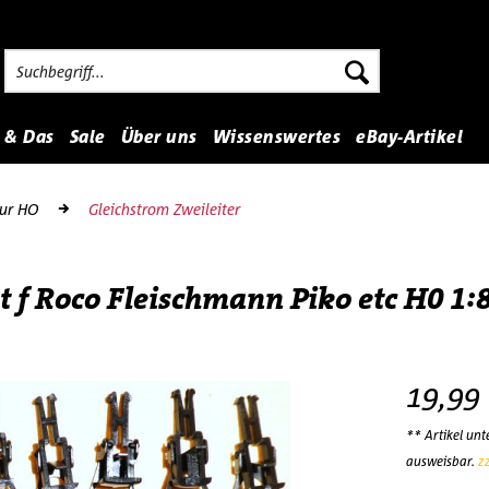
 & Das
Sale
Über uns
Wissenswertes
eBay-Artikel
ur HO
Gleichstrom Zweileiter
f Roco Fleischmann Piko etc H0 1:
19,99
** Artikel un
ausweisbar.
z