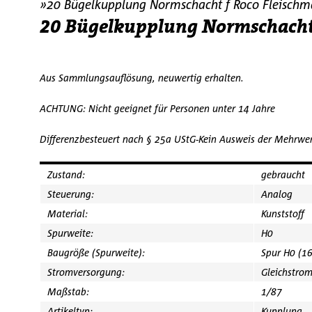
»20 Bügelkupplung Normschacht f Roco Fleischm
20 Bügelkupplung Normschacht 
Aus Sammlungsauflösung, neuwertig erhalten.
ACHTUNG: Nicht geeignet für Personen unter 14 Jahre
Differenzbesteuert nach § 25a UStG-Kein Ausweis der Mehrwer
Zustand:
gebraucht
Steuerung:
Analog
Material:
Kunststoff
Spurweite:
H0
Baugröße (Spurweite):
Spur H0 (1
Stromversorgung:
Gleichstro
Maßstab:
1/87
Artikeltyp:
Kupplung