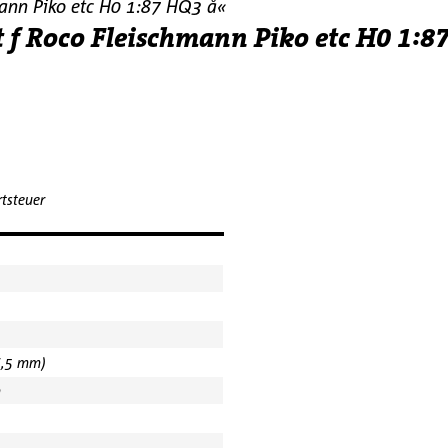
ann Piko etc H0 1:87 HQ3 å«
f Roco Fleischmann Piko etc H0 1:8
tsteuer
6,5 mm)
m