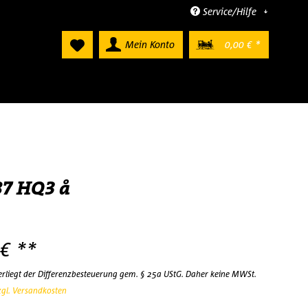
Service/Hilfe
Mein Konto
0,00 € *
87 HQ3 å
 € **
terliegt der Differenzbesteuerung gem. § 25a UStG. Daher keine MWSt.
zgl. Versandkosten