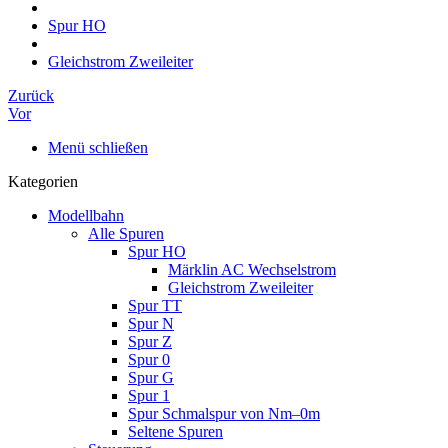
Spur HO
Gleichstrom Zweileiter
Zurück
Vor
Menü schließen
Kategorien
Modellbahn
Alle Spuren
Spur HO
Märklin AC Wechselstrom
Gleichstrom Zweileiter
Spur TT
Spur N
Spur Z
Spur 0
Spur G
Spur 1
Spur Schmalspur von Nm–0m
Seltene Spuren