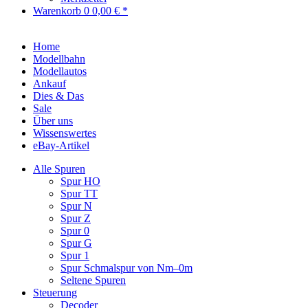
Warenkorb
0
0,00 € *
Home
Modellbahn
Modellautos
Ankauf
Dies & Das
Sale
Über uns
Wissenswertes
eBay-Artikel
Alle Spuren
Spur HO
Spur TT
Spur N
Spur Z
Spur 0
Spur G
Spur 1
Spur Schmalspur von Nm–0m
Seltene Spuren
Steuerung
Decoder