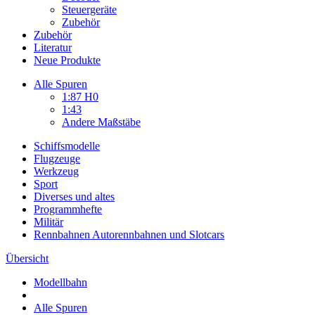
Steuergeräte
Zubehör
Zubehör
Literatur
Neue Produkte
Alle Spuren
1:87 H0
1:43
Andere Maßstäbe
Schiffsmodelle
Flugzeuge
Werkzeug
Sport
Diverses und altes
Programmhefte
Militär
Rennbahnen Autorennbahnen und Slotcars
Übersicht
Modellbahn
Alle Spuren