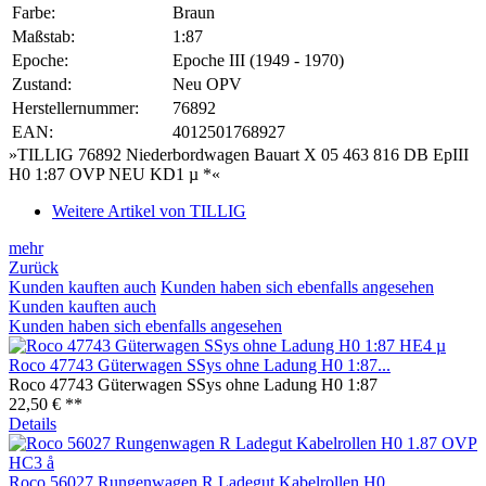
Farbe:
Braun
Maßstab:
1:87
Epoche:
Epoche III (1949 - 1970)
Zustand:
Neu OPV
Herstellernummer:
76892
EAN:
4012501768927
»TILLIG 76892 Niederbordwagen Bauart X 05 463 816 DB EpIII
H0 1:87 OVP NEU KD1 µ *«
Weitere Artikel von TILLIG
mehr
Zurück
Kunden kauften auch
Kunden haben sich ebenfalls angesehen
Kunden kauften auch
Kunden haben sich ebenfalls angesehen
Roco 47743 Güterwagen SSys ohne Ladung H0 1:87...
Roco 47743 Güterwagen SSys ohne Ladung H0 1:87
22,50 € **
Details
Roco 56027 Rungenwagen R Ladegut Kabelrollen H0...