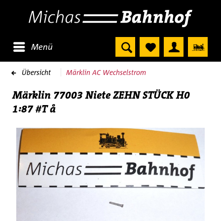
Menü
Übersicht
Märklin AC Wechselstrom
Märklin 77003 Niete ZEHN STÜCK H0
1:87 #T å