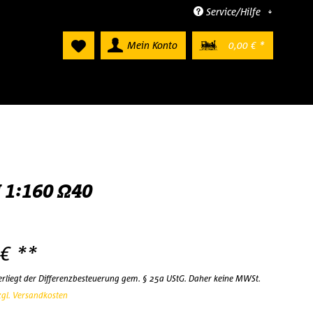
Service/Hilfe
Mein Konto
0,00 € *
N 1:160 Ω40
 € **
terliegt der Differenzbesteuerung gem. § 25a UStG. Daher keine MWSt.
zgl. Versandkosten