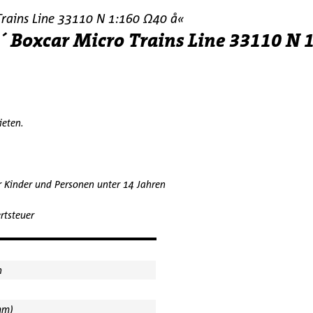
Trains Line 33110 N 1:160 Ω40 å«
´ Boxcar Micro Trains Line 33110 N 
bieten.
r Kinder und Personen unter 14 Jahren
rtsteuer
n
mm)