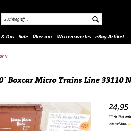
 & Das
Sale
Über uns
Wissenswertes
eBay-Artikel
ur N
0´ Boxcar Micro Trains Line 33110 
24,95
** Artikel un
ausweisbar.
z