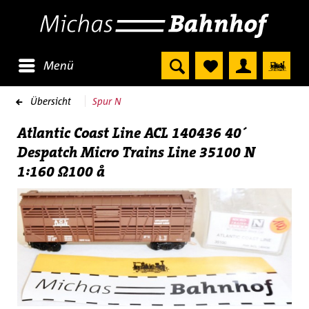
Menü
Übersicht
Spur N
Atlantic Coast Line ACL 140436 40´
Despatch Micro Trains Line 35100 N
1:160 Ω100 å