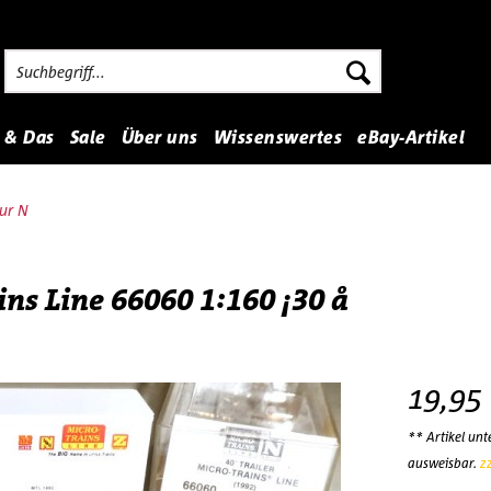
 & Das
Sale
Über uns
Wissenswertes
eBay-Artikel
ur N
ins Line 66060 1:160 ¡30 å
19,95
** Artikel un
ausweisbar.
z