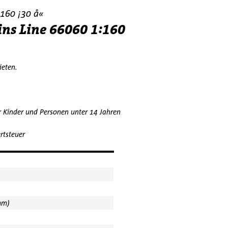
:160 ¡30 å«
ins Line 66060 1:160
bieten.
r Kinder und Personen unter 14 Jahren
rtsteuer
mm)