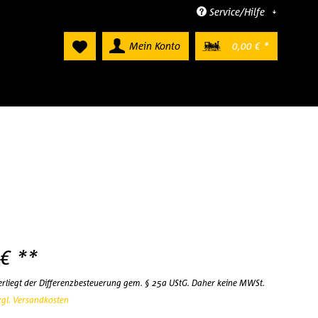
Service/Hilfe
Mein Konto
0,00 € *
 € **
terliegt der Differenzbesteuerung gem. § 25a UStG. Daher keine MWSt.
zgl. Versandkosten