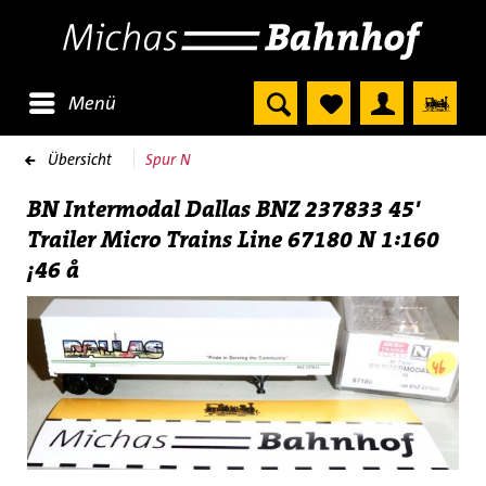
Menü
Übersicht
Spur N
BN Intermodal Dallas BNZ 237833 45'
Trailer Micro Trains Line 67180 N 1:160
¡46 å