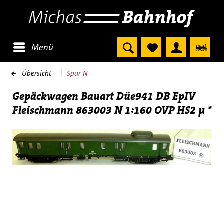
Menü
Übersicht
Spur N
Gepäckwagen Bauart Düe941 DB EpIV
Fleischmann 863003 N 1:160 OVP HS2 µ *