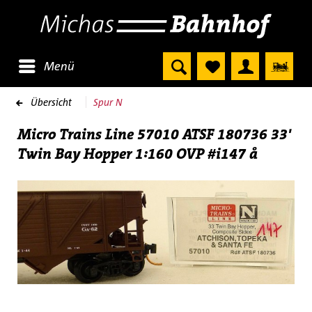
Menü
Übersicht
Spur N
Micro Trains Line 57010 ATSF 180736 33'
Twin Bay Hopper 1:160 OVP #i147 å